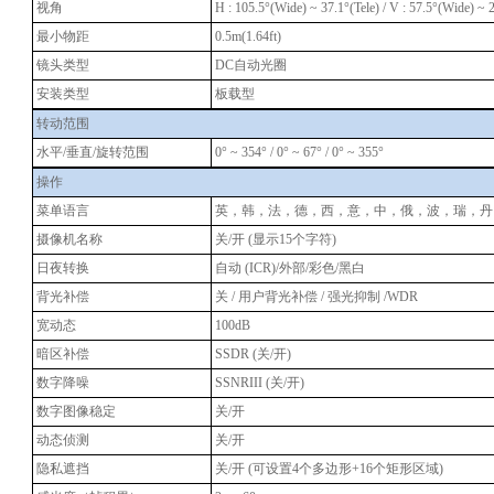
视角
H : 105.5°(Wide) ~ 37.1°(Tele) / V : 57.5°(Wide) ~ 2
最小物距
0.5m(1.64ft)
镜头类型
DC自动光圈
安装类型
板载型
转动范围
水平/垂直/旋转范围
0° ~ 354° / 0° ~ 67° / 0° ~ 355°
操作
菜单语言
英，韩，法，德，西，意，中，俄，波，瑞，丹
摄像机名称
关/开 (显示15个字符)
日夜转换
自动 (ICR)/外部/彩色/黑白
背光补偿
关 / 用户背光补偿 / 强光抑制 /WDR
宽动态
100dB
暗区补偿
SSDR (关/开)
数字降噪
SSNRIII (关/开)
数字图像稳定
关/开
动态侦测
关/开
隐私遮挡
关/开 (可设置4个多边形+16个矩形区域)