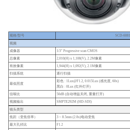
规格/型号
SCD-608
视频
成像器
1/3" Progressive scan CMOS
总像素
2,010(H) x 1,108(V), 2.2M像素
有效像素
1,944(H) x 1,092(V), 2.1M像素
扫描系统
逐行扫描
彩色 : 1Lux@F1.2, 0.015Lux (感光度, 60x)
最低照度
黑白 : 0Lux (红外灯开)
信噪比
50dB (自动增益关闭, 重量打开)
视频输出
SMPTE292M (HD-SDI)
镜头类型
焦距（变焦倍率）
3 ~ 8.5mm (2.8x)电动变焦
最大孔径比
F1.2