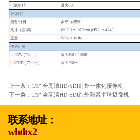
电源功耗
最大6W
外观特性
颜色/材料
象牙白/塑胶
尺寸（宽x高）
Ø132.1 x 107.6mm (Ø5.2" x 4.24")
重量
525g (1.16 lb)
传送距离
L-5C2V (75ohm)
最大100 ~ 140米
L-6CHD ( 75ohm )
最大200米
上一条：
1/3" 全高清HD-SDI红外一体化摄像机
下一条：
1/3" 全高清HD-SDI红外防暴半球摄像机
联系地址：
whtltx2