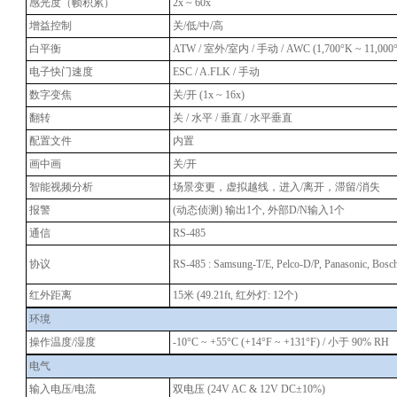
感光度（帧积累）
2x ~ 60x
增益控制
关/低/中/高
白平衡
ATW / 室外/室内 / 手动 / AWC (1,700°K ~ 11,000
电子快门速度
ESC / A.FLK / 手动
数字变焦
关/开 (1x ~ 16x)
翻转
关 / 水平 / 垂直 / 水平垂直
配置文件
内置
画中画
关/开
智能视频分析
场景变更，虚拟越线，进入/离开，滞留/消失
报警
(动态侦测) 输出1个, 外部D/N输入1个
通信
RS-485
协议
RS-485 : Samsung-T/E, Pelco-D/P, Panasonic, Bosc
红外距离
15米 (49.21ft, 红外灯: 12个)
环境
操作温度/湿度
-10°C ~ +55°C (+14°F ~ +131°F) / 小于 90% RH
电气
输入电压/电流
双电压 (24V AC & 12V DC±10%)